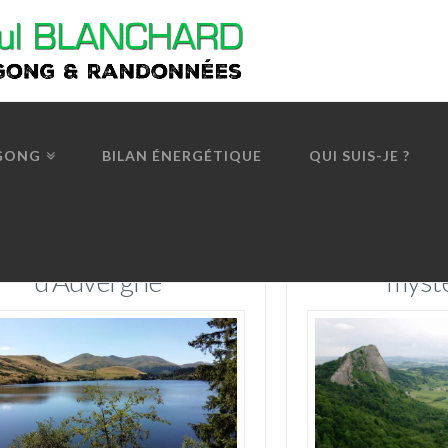
 GONG
BILAN ÉNERGÉTIQUE
QUI SUIS-JE ?
Lacs et volcans
L’Au
d’Auvergne
myst