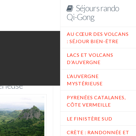
Séjours rando
Qi-Gong
AU CŒUR DES VOLCANS
: SÉJOUR BIEN-ÊTRE
LACS ET VOLCANS
D’AUVERGNE
vergne
L’AUVERGNE
érieuse
MYSTÉRIEUSE
PYRENÉES CATALANES,
CÔTE VERMEILLE
LE FINISTÈRE SUD
CRÈTE : RANDONNÉE ET