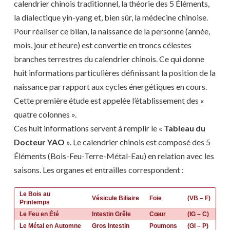
calendrier chinois traditionnel, la théorie des 5 Éléments,
la dialectique yin-yang et, bien sûr, la médecine chinoise.
Pour réaliser ce bilan, la naissance de la personne (année,
mois, jour et heure) est convertie en troncs célestes
branches terrestres du calendrier chinois. Ce qui donne
huit informations particulières définissant la position de la
naissance par rapport aux cycles énergétiques en cours.
Cette première étude est appelée l’établissement des «
quatre colonnes ».
Ces huit informations servent à remplir le «
Tableau du
Docteur YAO
». Le calendrier chinois est composé des 5
Éléments (Bois-Feu-Terre-Métal-Eau) en relation avec les
saisons. Les organes et entrailles correspondent :
Le Bois au
Vésicule Biliaire
Foie
(VB – F)
Printemps
Le Feu en Été
Intestin Grêle
Cœur
(IG – C)
Le Métal en Automne
Gros Intestin
Poumons
(GI – P)